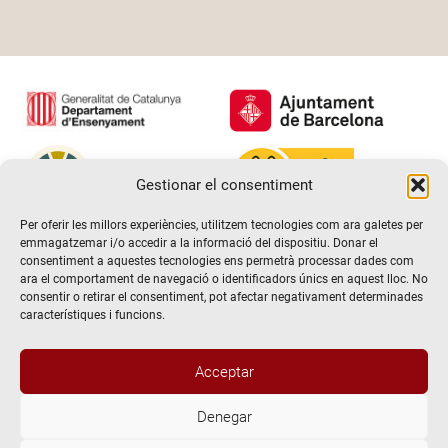
Gestionar el consentiment
Per oferir les millors experiències, utilitzem tecnologies com ara galetes per
emmagatzemar i/o accedir a la informació del dispositiu. Donar el
consentiment a aquestes tecnologies ens permetrà processar dades com
ara el comportament de navegació o identificadors únics en aquest lloc. No
consentir o retirar el consentiment, pot afectar negativament determinades
característiques i funcions.
Acceptar
Denegar
@2026 Escola de teatre El Timbal. Tots els drets reservats