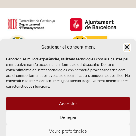
Gestionar el consentiment
Per oferir les millors experiències, utilitzem tecnologies com ara galetes per
emmagatzemar i/o accedir a la informació del dispositiu. Donar el
consentiment a aquestes tecnologies ens permetrà processar dades com
ara el comportament de navegació o identificadors únics en aquest lloc. No
consentir o retirar el consentiment, pot afectar negativament determinades
característiques i funcions.
Acceptar
Denegar
@2026 Escola de teatre El Timbal. Tots els drets reservats
Veure preferències
Avís Legal