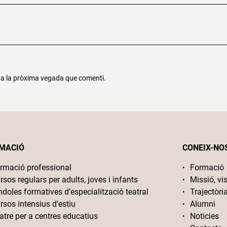
r a la pròxima vegada que comenti.
MACIÓ
CONEIX-NO
rmació professional
Formació
rsos regulars per adults, joves i infants
Missió, vis
ndoles formatives d’especialització teatral
Trajectòri
rsos intensius d’estiu
Alumni
atre per a centres educatius
Noticies