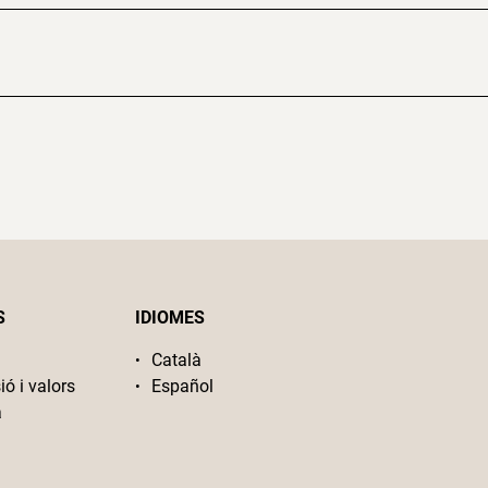
S
IDIOMES
Català
ió i valors
Español
a