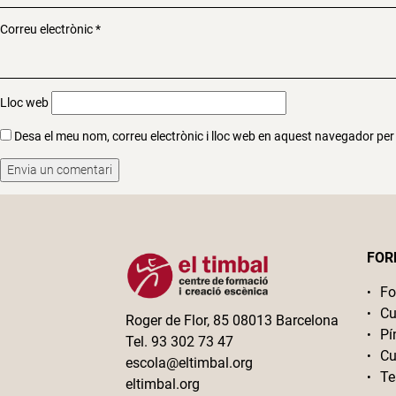
Correu electrònic
*
Lloc web
Desa el meu nom, correu electrònic i lloc web en aquest navegador pe
FOR
Fo
Cu
Roger de Flor, 85 08013 Barcelona
Pí
Tel. 93 302 73 47
Cu
escola@eltimbal.org
Te
eltimbal.org