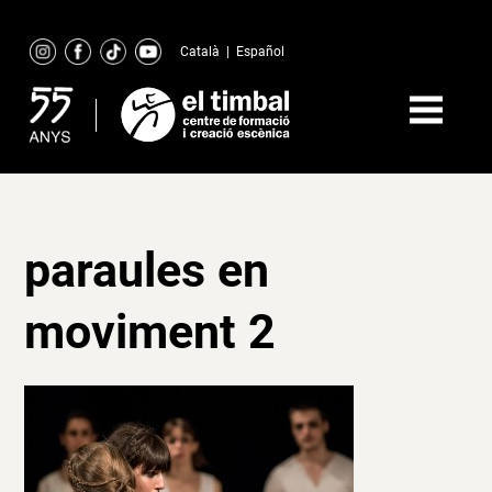
Skip
to
Català
|
Español
content
paraules en
moviment 2