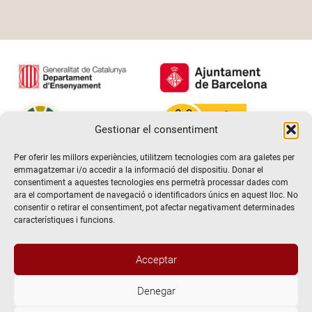
Gestionar el consentiment
Per oferir les millors experiències, utilitzem tecnologies com ara galetes per
emmagatzemar i/o accedir a la informació del dispositiu. Donar el
consentiment a aquestes tecnologies ens permetrà processar dades com
ara el comportament de navegació o identificadors únics en aquest lloc. No
consentir o retirar el consentiment, pot afectar negativament determinades
característiques i funcions.
Acceptar
Denegar
@2026 Escola de teatre El Timbal. Tots els drets reservats