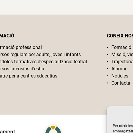
MACIÓ
CONEIX-NO
rmació professional
Formació
rsos regulars per adults, joves i infants
Missió, vis
ndoles formatives d’especialització teatral
Trajectòri
rsos intensius d’estiu
Alumni
atre per a centres educatius
Noticies
Contacta
Per oferir le
emmagatzemar