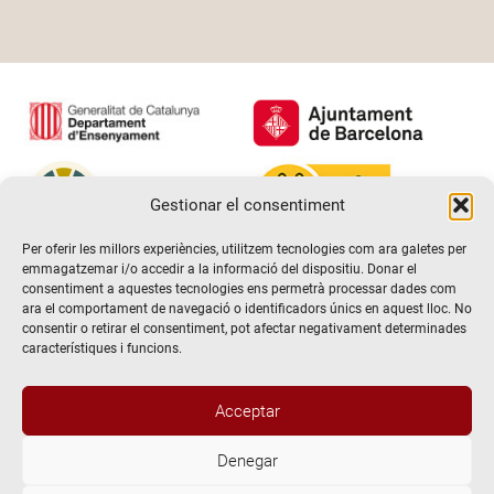
Gestionar el consentiment
Per oferir les millors experiències, utilitzem tecnologies com ara galetes per
emmagatzemar i/o accedir a la informació del dispositiu. Donar el
consentiment a aquestes tecnologies ens permetrà processar dades com
ara el comportament de navegació o identificadors únics en aquest lloc. No
consentir o retirar el consentiment, pot afectar negativament determinades
característiques i funcions.
Acceptar
Denegar
@2026 Escola de teatre El Timbal. Tots els drets reservats