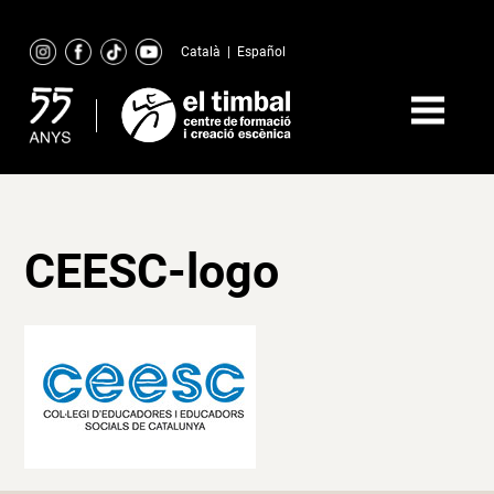
Skip
to
Català
|
Español
content
CEESC-logo