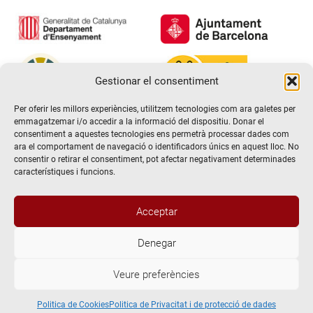
Gestionar el consentiment
Per oferir les millors experiències, utilitzem tecnologies com ara galetes per
emmagatzemar i/o accedir a la informació del dispositiu. Donar el
consentiment a aquestes tecnologies ens permetrà processar dades com
ara el comportament de navegació o identificadors únics en aquest lloc. No
consentir o retirar el consentiment, pot afectar negativament determinades
característiques i funcions.
Hola! Voldria més informació / Querría
Acceptar
más información
Denegar
@2026 Escola de teatre El Timbal. Tots els drets reservats
Veure preferències
Avís Legal
Abrir chat
Politica de Privacitat i de protecció de dades
Politica de Cookies
Politica de Cookies
Politica de Privacitat i de protecció de dades