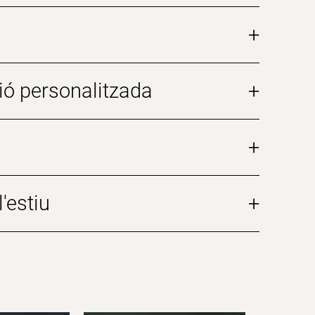
+
ió personalitzada
+
+
'estiu
+