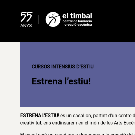
Skip
to
content
CURSOS INTENSIUS D’ESTIU
Estrena l’estiu!
ESTRENA L’ESTIU!
és un casal on, partint d’un centre d’
creativitat, ens endinsarem en el món de les Arts Escè
El casal serà un espai per a donar veu a la creació dels