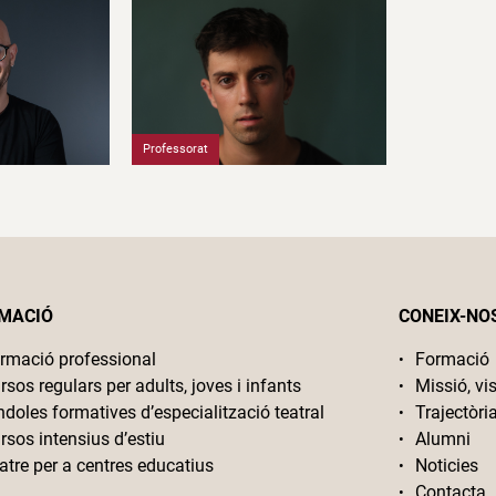
Professorat
Organització
MACIÓ
CONEIX-NO
rmació professional
Formació
rsos regulars per adults, joves i infants
Missió, vis
ndoles formatives d’especialització teatral
Trajectòri
rsos intensius d’estiu
Alumni
atre per a centres educatius
Noticies
Contacta