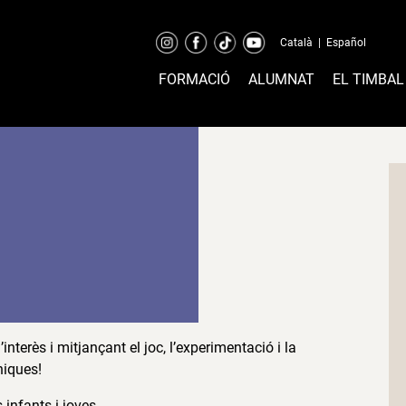
Català
|
Español
FORMACIÓ
ALUMNAT
EL TIMBAL
interès i mitjançant el joc, l’experimentació i la
niques!
 infants i joves