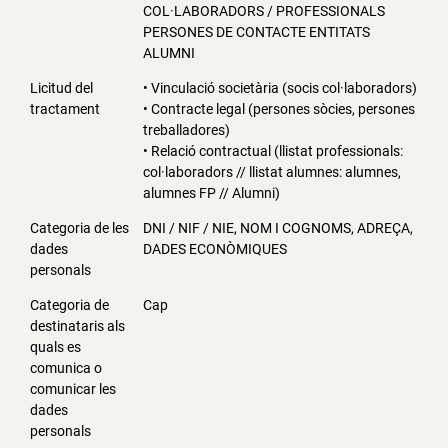
COL·LABORADORS / PROFESSIONALS
PERSONES DE CONTACTE ENTITATS
ALUMNI
Licitud del
• Vinculació societària (socis col·laboradors)
tractament
• Contracte legal (persones sòcies, persones
treballadores)
• Relació contractual (llistat professionals:
col·laboradors // llistat alumnes: alumnes,
alumnes FP // Alumni)
Categoria de les
DNI / NIF / NIE, NOM I COGNOMS, ADREÇA,
dades
DADES ECONÒMIQUES
personals
Categoria de
Cap
destinataris als
quals es
comunica o
comunicar les
dades
personals