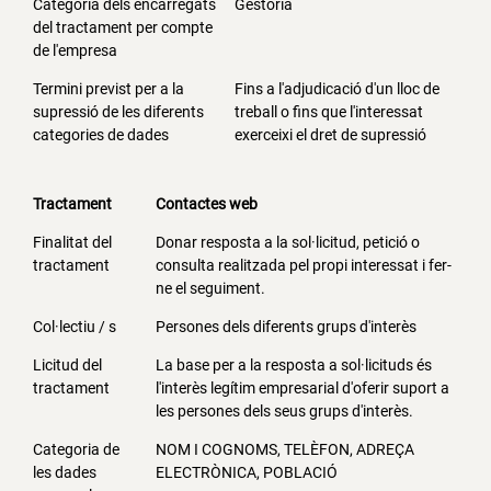
Categoria dels encarregats
Gestoria
del tractament per compte
de l'empresa
Termini previst per a la
Fins a l'adjudicació d'un lloc de
supressió de les diferents
treball o fins que l'interessat
categories de dades
exerceixi el dret de supressió
Tractament
Contactes web
Finalitat del
Donar resposta a la sol·licitud, petició o
tractament
consulta realitzada pel propi interessat i fer-
ne el seguiment.
Col·lectiu / s
Persones dels diferents grups d'interès
Licitud del
La base per a la resposta a sol·licituds és
tractament
l'interès legítim empresarial d'oferir suport a
les persones dels seus grups d'interès.
Categoria de
NOM I COGNOMS, TELÈFON, ADREÇA
les dades
ELECTRÒNICA, POBLACIÓ