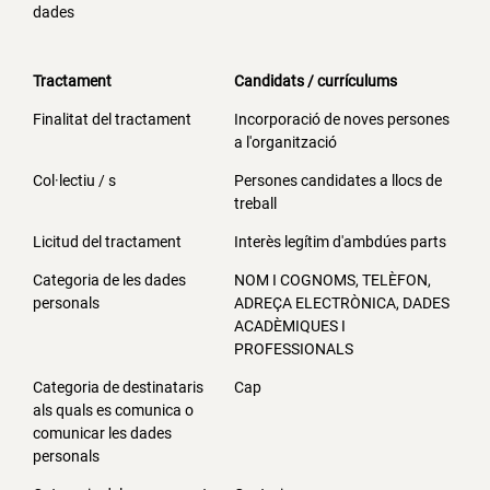
dades
Tractament
Candidats / currículums
Finalitat del tractament
Incorporació de noves persones
a l'organització
Col·lectiu / s
Persones candidates a llocs de
treball
Licitud del tractament
Interès legítim d'ambdúes parts
Categoria de les dades
NOM I COGNOMS, TELÈFON,
personals
ADREÇA ELECTRÒNICA, DADES
ACADÈMIQUES I
PROFESSIONALS
Categoria de destinataris
Cap
als quals es comunica o
comunicar les dades
personals