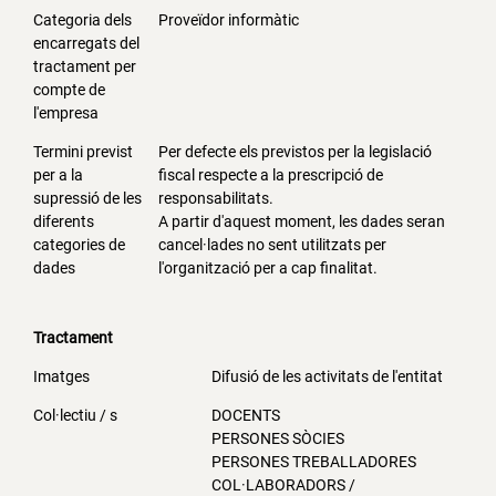
Categoria dels
Proveïdor informàtic
encarregats del
tractament per
compte de
l'empresa
Termini previst
Per defecte els previstos per la legislació
per a la
fiscal respecte a la prescripció de
supressió de les
responsabilitats.
diferents
A partir d'aquest moment, les dades seran
categories de
cancel·lades no sent utilitzats per
dades
l'organització per a cap finalitat.
Tractament
Imatges
Difusió de les activitats de l'entitat
Col·lectiu / s
DOCENTS
PERSONES SÒCIES
PERSONES TREBALLADORES
COL·LABORADORS /