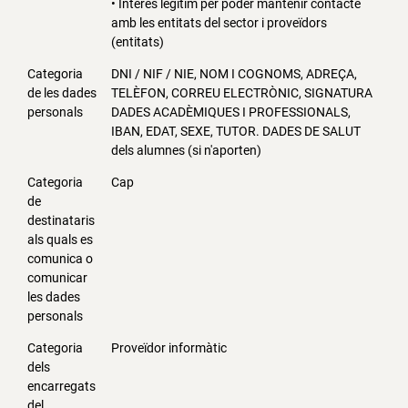
• Interès legítim per poder mantenir contacte
amb les entitats del sector i proveïdors
(entitats)
Categoria
DNI / NIF / NIE, NOM I COGNOMS, ADREÇA,
de les dades
TELÈFON, CORREU ELECTRÒNIC, SIGNATURA
personals
DADES ACADÈMIQUES I PROFESSIONALS,
IBAN, EDAT, SEXE, TUTOR. DADES DE SALUT
dels alumnes (si n'aporten)
Categoria
Cap
de
destinataris
als quals es
comunica o
comunicar
les dades
personals
Categoria
Proveïdor informàtic
dels
encarregats
del