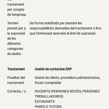
tractament
per compte
de l'empresa
Termini
De forma indefinida per atendre les
previst per a
responsabilitats derivades del tractament o fins
la supressió
que l'interessat exerceixi el dret de supressió
de les
diferents
categories
de dades
Tractament
Gestió de contactes ERP
Finalitat del
Gestió de clients, proveïdors,administrativa,
tractament
fiscal i comptable
Col·lectiu / s
DOCENTS (PERSONES SÒCIES, PERSONES
TREBALLADORES)
ESTUDIANTS
PARES O TUTORS