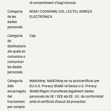
el consentiment s'hagi revocat.
Categoria
NOM I COGNOMS, COL.LECTIU, ADREÇA
de les
ELECTRÒNICA
dades
personals
Categoria
Cap
de
destinataris
als quals es
comunica o
comunicar
les dades
personals
Categoria
Mailchimp. MailChimp es va autocertificar per
dels
EU-U.S. Privacy Shield i el Swiss-U.S. Privacy
encarregats
Shield Règim i transfereix legalment dades
del
personals de UE / EEE als EE. UU. de conformitat
tractament
amb el certificat d'escut de privacitat.
per compte