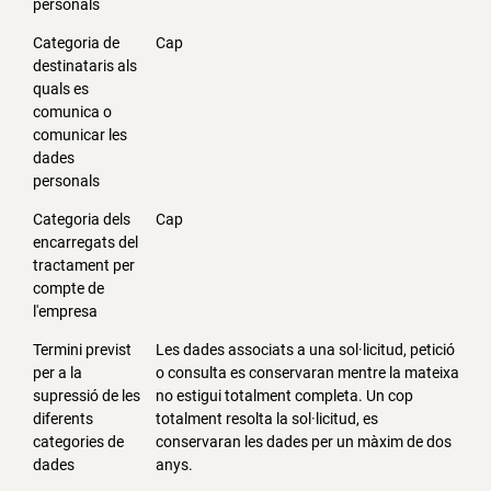
personals
Categoria de
Cap
destinataris als
quals es
comunica o
comunicar les
dades
personals
Categoria dels
Cap
encarregats del
tractament per
compte de
l'empresa
Termini previst
Les dades associats a una sol·licitud, petició
per a la
o consulta es conservaran mentre la mateixa
supressió de les
no estigui totalment completa. Un cop
diferents
totalment resolta la sol·licitud, es
categories de
conservaran les dades per un màxim de dos
dades
anys.