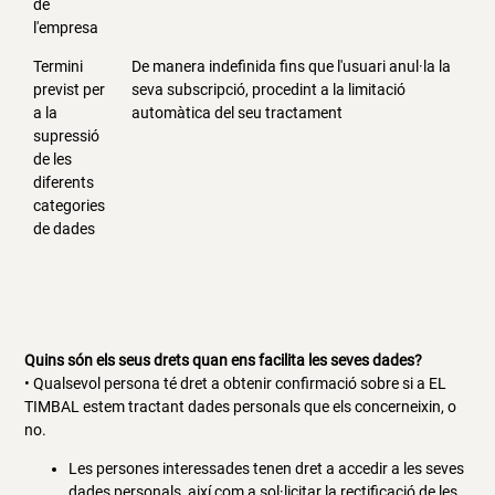
de
l'empresa
Termini
De manera indefinida fins que l'usuari anul·la la
previst per
seva subscripció, procedint a la limitació
a la
automàtica del seu tractament
supressió
de les
diferents
categories
de dades
Quins són els seus drets quan ens facilita les seves dades?
• Qualsevol persona té dret a obtenir confirmació sobre si a EL
TIMBAL estem tractant dades personals que els concerneixin, o
no.
Les persones interessades tenen dret a accedir a les seves
dades personals, així com a sol·licitar la rectificació de les