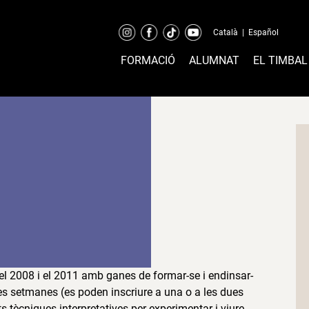
Català
|
Español
FORMACIÓ
ALUMNAT
EL TIMBAL
el 2008 i el 2011
amb ganes de formar-se i endinsar-
es setmanes (es poden inscriure a una o a les dues
 tècniques interpretatives per experimentar i viure