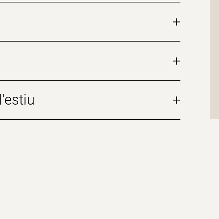
+
+
'estiu
+