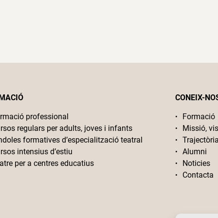
MACIÓ
CONEIX-NO
rmació professional
Formació
rsos regulars per adults, joves i infants
Missió, vis
ndoles formatives d’especialització teatral
Trajectòri
rsos intensius d’estiu
Alumni
atre per a centres educatius
Noticies
Contacta