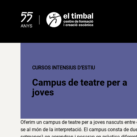
Skip
to
content
CURSOS INTENSIUS D’ESTIU
Campus de teatre per a
joves
Oferim un campus de teatre per a joves
nascuts entre 
se al món de la interpretació. El campus consta de du
setmanes) on aprendran i posaran en pràctica diferents