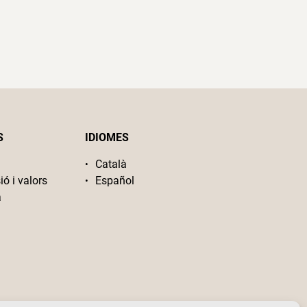
S
IDIOMES
Català
ió i valors
Español
a