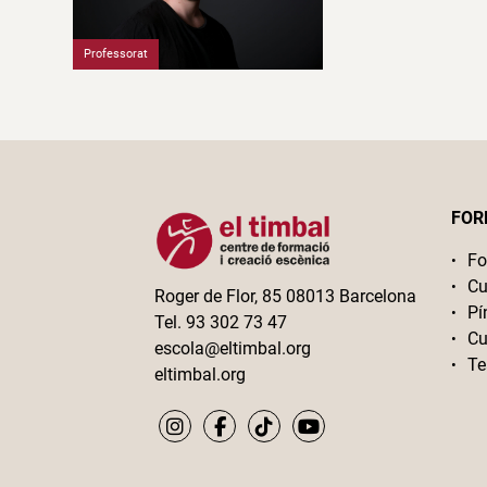
Professorat
FOR
Fo
Cu
Roger de Flor, 85 08013 Barcelona
Pí
Tel. 93 302 73 47
Cu
escola@eltimbal.org
Te
eltimbal.org