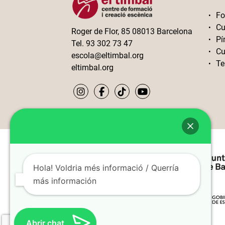
Fo
Cu
Roger de Flor, 85 08013 Barcelona
Pí
Tel. 93 302 73 47
Cu
escola@eltimbal.org
Te
eltimbal.org
Hola! Voldria més informació / Querría
más información
Abrir chat