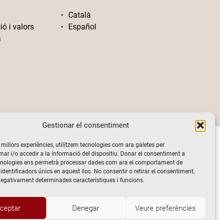
Català
ió i valors
Español
a
Gestionar el consentiment
s millors experiències, utilitzem tecnologies com ara galetes per
 i/o accedir a la informació del dispositiu. Donar el consentiment a
cnologies ens permetrà processar dades com ara el comportament de
identificadors únics en aquest lloc. No consentir o retirar el consentiment,
negativament determinades característiques i funcions.
ceptar
Denegar
Veure preferències