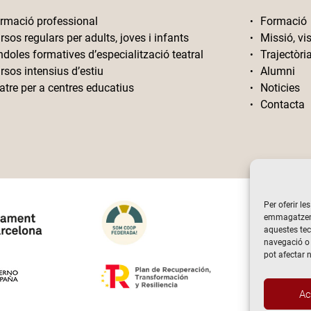
rmació professional
Formació
rsos regulars per adults, joves i infants
Missió, vis
ndoles formatives d’especialització teatral
Trajectòri
rsos intensius d’estiu
Alumni
atre per a centres educatius
Noticies
Contacta
Per oferir le
emmagatzemar
aquestes te
navegació o 
pot afectar 
Ac