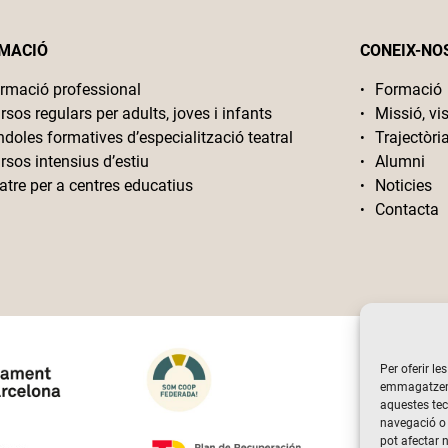
MACIÓ
CONEIX-NO
rmació professional
Formació
rsos regulars per adults, joves i infants
Missió, vis
ndoles formatives d’especialització teatral
Trajectòri
rsos intensius d’estiu
Alumni
atre per a centres educatius
Noticies
Contacta
Per oferir le
emmagatzemar
aquestes te
navegació o 
pot afectar 