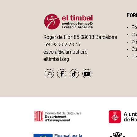
FOR
Fo
Cu
Roger de Flor, 85 08013 Barcelona
Pí
Tel. 93 302 73 47
Cu
escola@eltimbal.org
Te
eltimbal.org