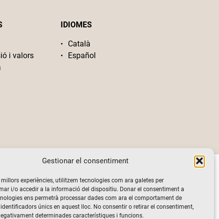
S
IDIOMES
Català
ió i valors
Español
a
Gestionar el consentiment
s millors experiències, utilitzem tecnologies com ara galetes per
 i/o accedir a la informació del dispositiu. Donar el consentiment a
cnologies ens permetrà processar dades com ara el comportament de
identificadors únics en aquest lloc. No consentir o retirar el consentiment,
negativament determinades característiques i funcions.