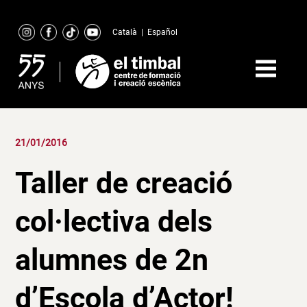
Skip
to
Català
|
Español
content
21/01/2016
Taller de creació
col·lectiva dels
alumnes de 2n
d’Escola d’Actor!