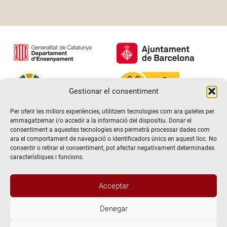
Gestionar el consentiment
Per oferir les millors experiències, utilitzem tecnologies com ara galetes per
emmagatzemar i/o accedir a la informació del dispositiu. Donar el
consentiment a aquestes tecnologies ens permetrà processar dades com
ara el comportament de navegació o identificadors únics en aquest lloc. No
consentir o retirar el consentiment, pot afectar negativament determinades
característiques i funcions.
Acceptar
Denegar
@2026 Escola de teatre El Timbal. Tots els drets reservats