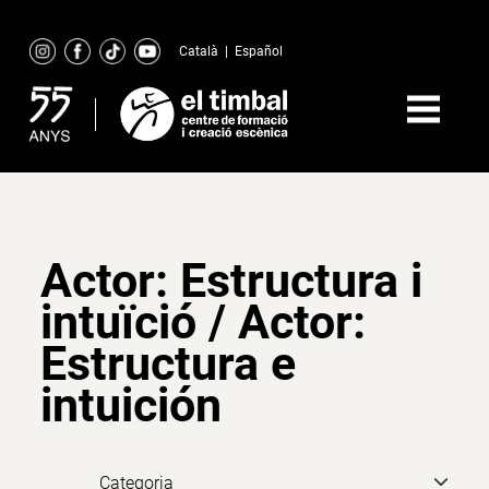
Skip
to
Català
|
Español
content
Actor: Estructura i
intuïció / Actor:
Estructura e
intuición