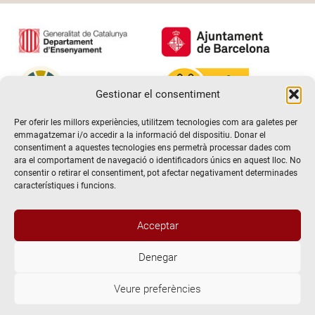
Gestionar el consentiment
Per oferir les millors experiències, utilitzem tecnologies com ara galetes per
emmagatzemar i/o accedir a la informació del dispositiu. Donar el
consentiment a aquestes tecnologies ens permetrà processar dades com
ara el comportament de navegació o identificadors únics en aquest lloc. No
consentir o retirar el consentiment, pot afectar negativament determinades
característiques i funcions.
Acceptar
Denegar
@2026 Escola de teatre El Timbal. Tots els drets reservats
Veure preferències
Avís Legal
Politica de Privacitat i de protecció de dades