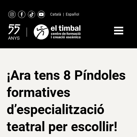
Skip
to
Català
|
Español
content
¡Ara tens 8 Píndoles
formatives
d’especialització
teatral per escollir!