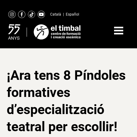
Skip
to
Català
|
Español
content
¡Ara tens 8 Píndoles
formatives
d’especialització
teatral per escollir!