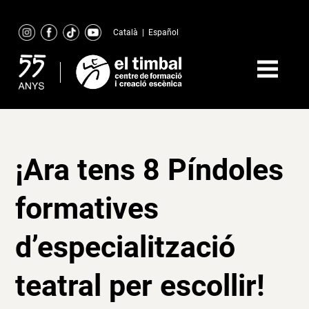
Skip
to
Català
|
Español
content
¡Ara tens 8 Píndoles
formatives
d’especialització
teatral per escollir!