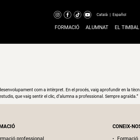
Català
|
Español
FORMACIÓ
ALUMNAT
EL TIMBAL
esenvolupament com a intèrpret. En el procés, vaig aprofundir en la tècni
udis, que vaig sentir el clic, d’alumna a professional. Sempre agraïda.”
MACIÓ
CONEIX-NO
rmació professional
Formació