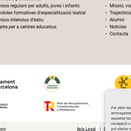
rsos regulars per adults, joves i infants
Missió, vis
ndoles formatives d’especialització teatral
Trajectòri
rsos intensius d’estiu
Alumni
atre per a centres educatius
Noticies
Contacta
Per oferir le
emmagatzemar
aquestes te
navegació o 
vats
Avís Legal
Politica de Pri
pot afectar 