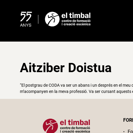
Skip
to
content
Aitziber Doistua
“El postgrau de CODA va ser un abans i un després en el meu d
m’acompanyen en la meva professió. Va ser cursant aquests est
FOR
Fo