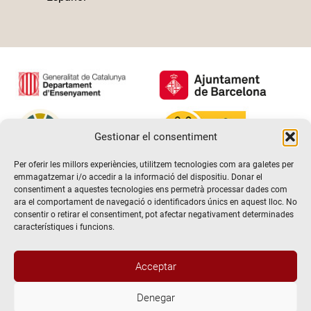
Gestionar el consentiment
Per oferir les millors experiències, utilitzem tecnologies com ara galetes per
emmagatzemar i/o accedir a la informació del dispositiu. Donar el
consentiment a aquestes tecnologies ens permetrà processar dades com
ara el comportament de navegació o identificadors únics en aquest lloc. No
consentir o retirar el consentiment, pot afectar negativament determinades
característiques i funcions.
Acceptar
Denegar
@2026 Escola de teatre El Timbal. Tots els drets reservats