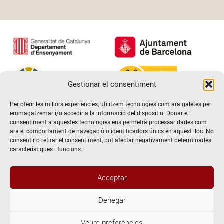
Gestionar el consentiment
Per oferir les millors experiències, utilitzem tecnologies com ara galetes per
emmagatzemar i/o accedir a la informació del dispositiu. Donar el
consentiment a aquestes tecnologies ens permetrà processar dades com
ara el comportament de navegació o identificadors únics en aquest lloc. No
consentir o retirar el consentiment, pot afectar negativament determinades
característiques i funcions.
Acceptar
Denegar
@2026 Escola de teatre El Timbal. Tots els drets reservats
Veure preferències
Avís Legal