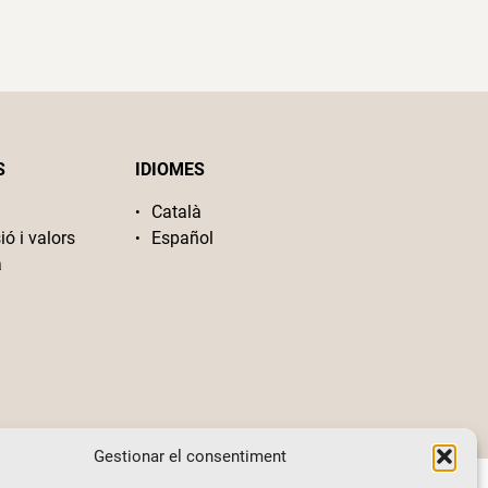
S
IDIOMES
Català
ió i valors
Español
a
Gestionar el consentiment