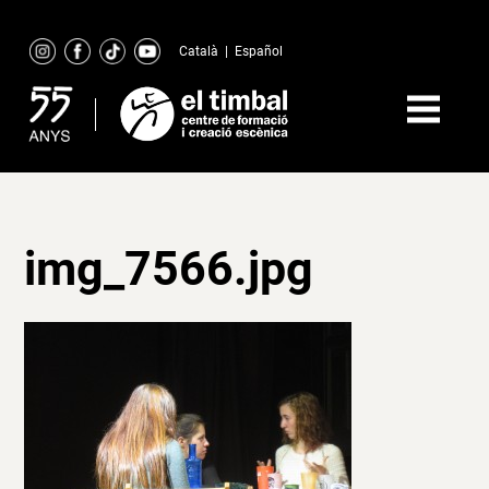
Skip
to
Català
|
Español
content
img_7566.jpg