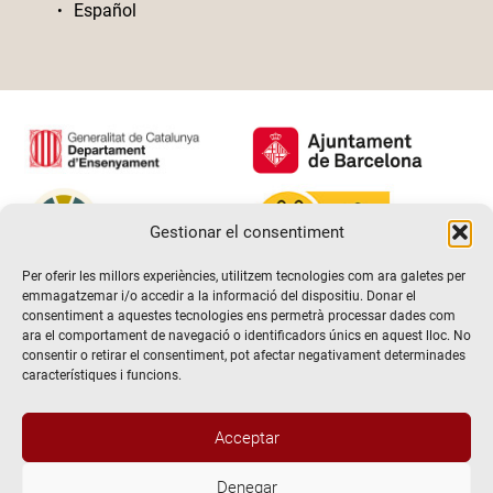
Español
Gestionar el consentiment
Per oferir les millors experiències, utilitzem tecnologies com ara galetes per
emmagatzemar i/o accedir a la informació del dispositiu. Donar el
consentiment a aquestes tecnologies ens permetrà processar dades com
ara el comportament de navegació o identificadors únics en aquest lloc. No
consentir o retirar el consentiment, pot afectar negativament determinades
característiques i funcions.
Acceptar
Denegar
@2026 Escola de teatre El Timbal. Tots els drets reservats