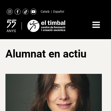
Skip
to
Català
|
Español
content
Alumnat en actiu