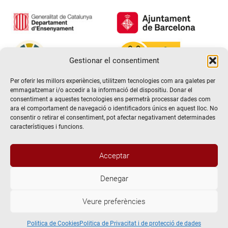
Gestionar el consentiment
Per oferir les millors experiències, utilitzem tecnologies com ara galetes per
emmagatzemar i/o accedir a la informació del dispositiu. Donar el
consentiment a aquestes tecnologies ens permetrà processar dades com
ara el comportament de navegació o identificadors únics en aquest lloc. No
consentir o retirar el consentiment, pot afectar negativament determinades
característiques i funcions.
Hola! Voldria més informació / Querría
Acceptar
más información
Denegar
@2026 Escola de teatre El Timbal. Tots els drets reservats
Veure preferències
Avís Legal
Abrir chat
Politica de Privacitat i de protecció de dades
Politica de Cookies
Politica de Cookies
Politica de Privacitat i de protecció de dades