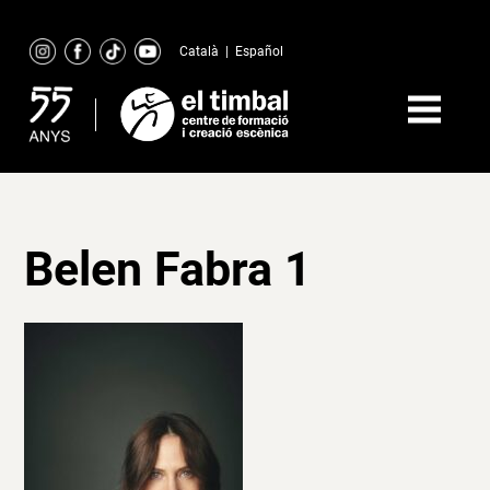
Skip
to
Català
|
Español
content
Belen Fabra 1