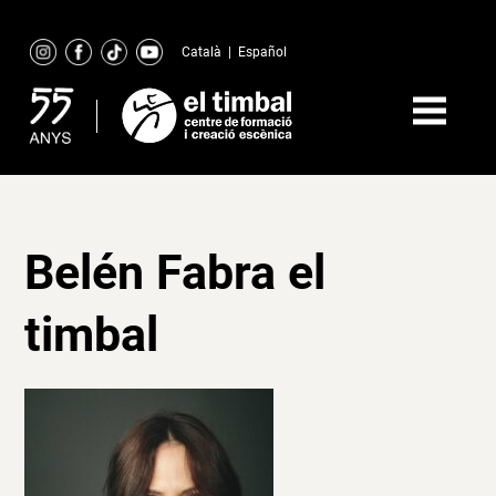
Skip
to
Català
|
Español
content
Belén Fabra el
timbal