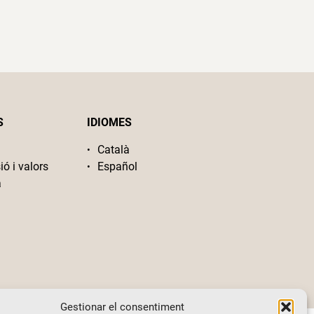
S
IDIOMES
Català
ió i valors
Español
a
Gestionar el consentiment