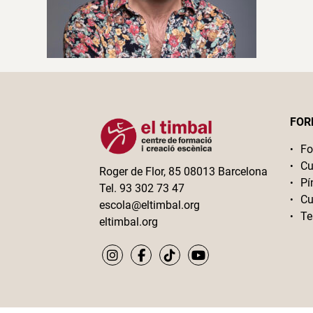
FOR
Fo
Cu
Roger de Flor, 85 08013 Barcelona
Pí
Tel. 93 302 73 47
Cu
escola@eltimbal.org
Te
eltimbal.org