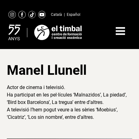
Skip
to
Català
|
Español
content
Manel Llunell
Actor de cinema i televisió.
Ha participat en les pel·lícules ‘Malnazidos’, La piedad’,
‘Bird box Barcelona’, La tregua’ entre d’altres.
A televisió l’hem pogut veure a les sèries ‘Moebius’,
‘Cicatriz’, ‘Los sin nombre’, entre d’altres.