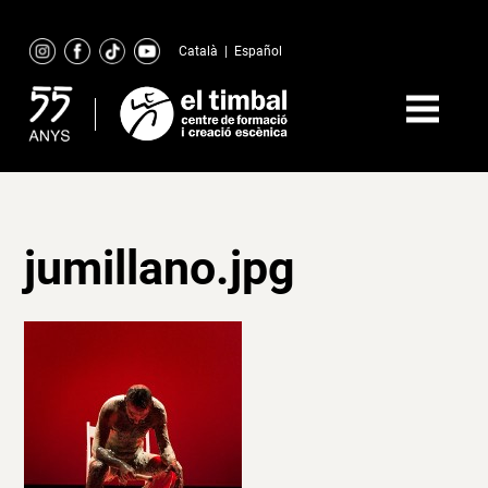
Skip
to
Català
|
Español
content
jumillano.jpg