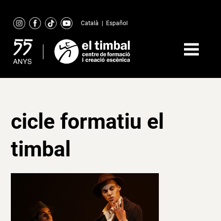
Skip
to
Català
|
Español
content
cicle formatiu el
timbal