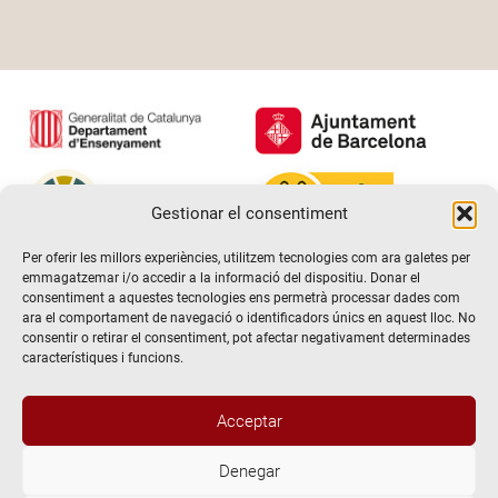
Gestionar el consentiment
Per oferir les millors experiències, utilitzem tecnologies com ara galetes per
emmagatzemar i/o accedir a la informació del dispositiu. Donar el
consentiment a aquestes tecnologies ens permetrà processar dades com
ara el comportament de navegació o identificadors únics en aquest lloc. No
consentir o retirar el consentiment, pot afectar negativament determinades
característiques i funcions.
Acceptar
Denegar
@2026 Escola de teatre El Timbal. Tots els drets reservats