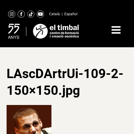
Skip
to
Català
|
Español
content
LAscDArtrUi-109-2-
150×150.jpg