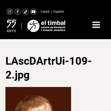
Skip
to
Català
|
Español
content
LAscDArtrUi-109-
2.jpg