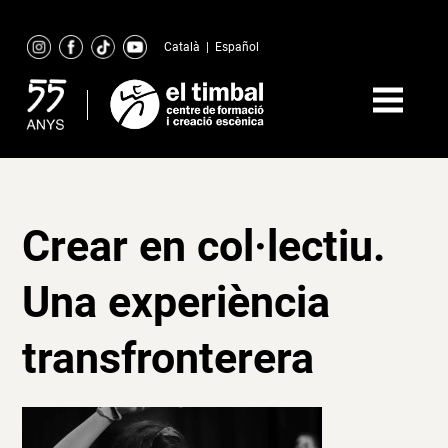
Skip
to
Català
|
Español
content
Crear en col·lectiu.
Una experiència
transfronterera