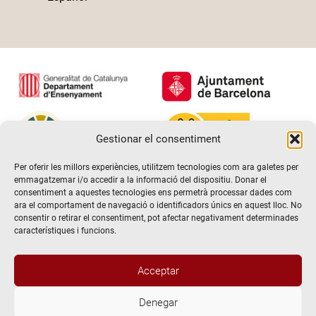
Gestionar el consentiment
Per oferir les millors experiències, utilitzem tecnologies com ara galetes per
emmagatzemar i/o accedir a la informació del dispositiu. Donar el
consentiment a aquestes tecnologies ens permetrà processar dades com
ara el comportament de navegació o identificadors únics en aquest lloc. No
consentir o retirar el consentiment, pot afectar negativament determinades
característiques i funcions.
Acceptar
Denegar
@2026 Escola de teatre El Timbal. Tots els drets reservats