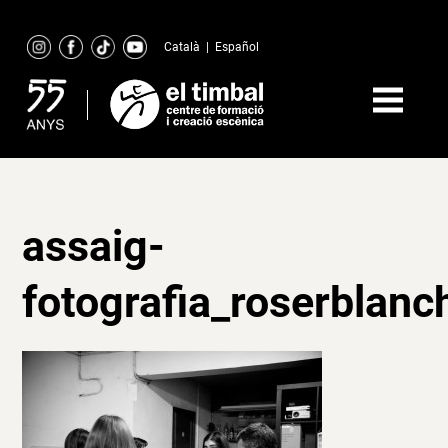
Skip
to
Català
|
Español
content
assaig-
fotografia_roserblanc