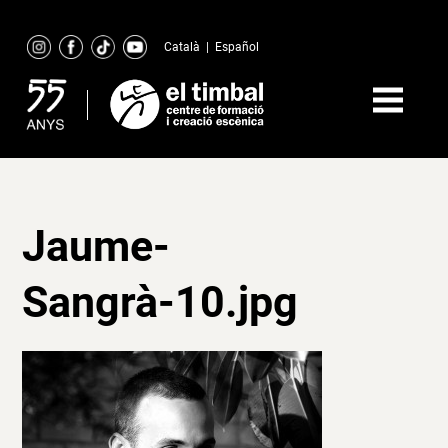
Skip
to
Català
|
Español
content
Jaume-
Sangrà-10.jpg