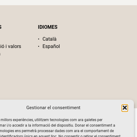
S
IDIOMES
Català
ió i valors
Español
a
Gestionar el consentiment
s millors experiències, utilitzem tecnologies com ara galetes per
 i/o accedir a la informació del dispositiu. Donar el consentiment a
cnologies ens permetrà processar dades com ara el comportament de
identificadors únics en aquest lloc. No consentir o retirar el consentiment,