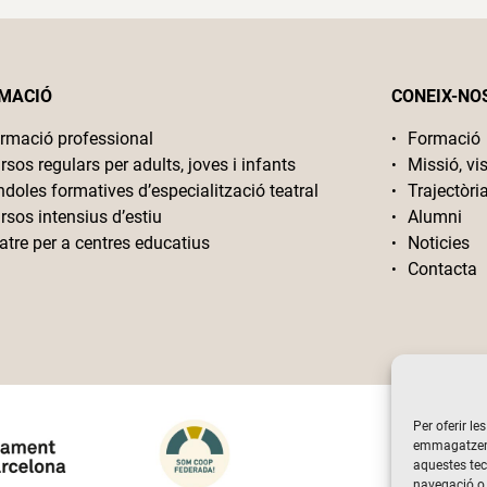
MACIÓ
CONEIX-NO
rmació professional
Formació
rsos regulars per adults, joves i infants
Missió, vis
ndoles formatives d’especialització teatral
Trajectòri
rsos intensius d’estiu
Alumni
atre per a centres educatius
Noticies
Contacta
Per oferir le
emmagatzemar
aquestes te
navegació o 