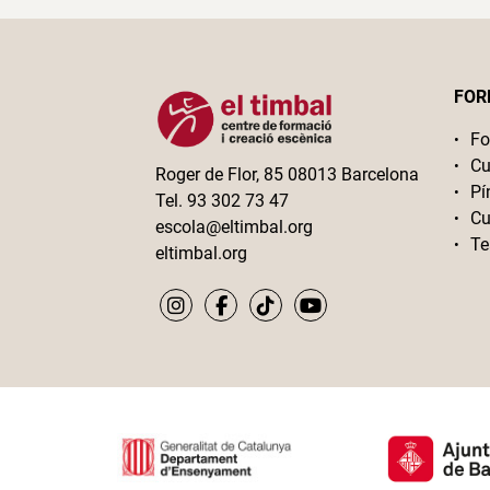
FOR
Fo
Cu
Roger de Flor, 85 08013 Barcelona
Pí
Tel. 93 302 73 47
Cu
escola@eltimbal.org
Te
eltimbal.org