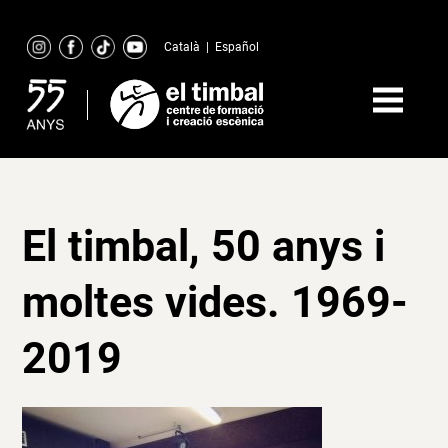
Skip
to
Català
|
Español
content
El timbal, 50 anys i
moltes vides. 1969-
2019