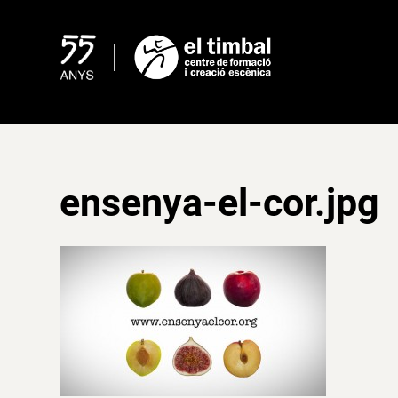
Skip
to
content
ensenya-el-cor.jpg