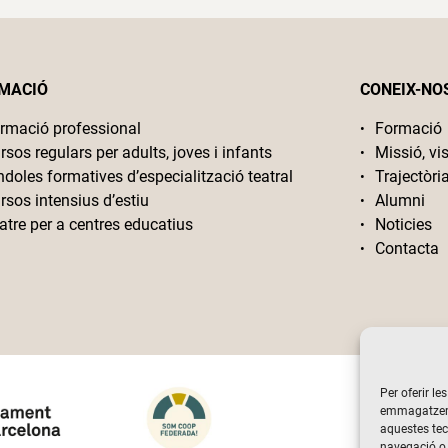
MACIÓ
CONEIX-NO
rmació professional
Formació
rsos regulars per adults, joves i infants
Missió, vis
ndoles formatives d’especialització teatral
Trajectòri
rsos intensius d’estiu
Alumni
atre per a centres educatius
Noticies
Contacta
Per oferir le
emmagatzemar
aquestes te
navegació o 