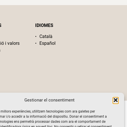
S
IDIOMES
Català
ió i valors
Español
a
Gestionar el consentiment
s millors experiències, utilitzem tecnologies com ara galetes per
 i/o accedir a la informació del dispositiu. Donar el consentiment a
cnologies ens permetrà processar dades com ara el comportament de
identificadors únics en aquest lloc. No consentir o retirar el consentiment,