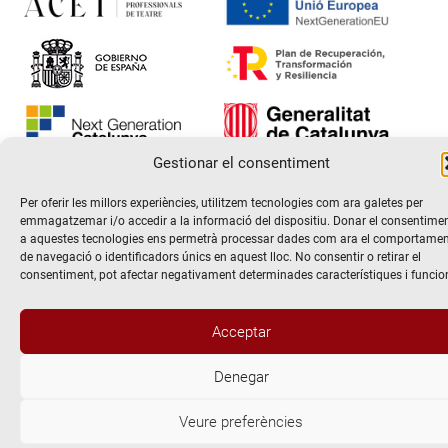
Gestionar el consentiment
@2026 Escola de teatre El Timbal. Tots els drets reservats
Per oferir les millors experiències, utilitzem tecnologies com ara galetes per
emmagatzemar i/o accedir a la informació del dispositiu. Donar el consentime
Avís Legal
a aquestes tecnologies ens permetrà processar dades com ara el comportame
Politica de Privacitat i de protecció de dades
de navegació o identificadors únics en aquest lloc. No consentir o retirar el
Politica de Cookies
consentiment, pot afectar negativament determinades característiques i funcio
Acceptar
Denegar
Veure preferències