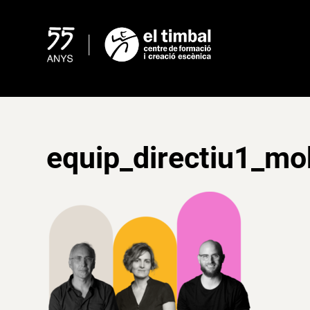
Skip
to
content
equip_directiu1_mo