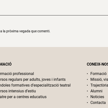
r a la pròxima vegada que comenti.
MACIÓ
CONEIX-NO
rmació professional
Formació
rsos regulars per adults, joves i infants
Missió, vis
ndoles formatives d’especialització teatral
Trajectòri
rsos intensius d’estiu
Alumni
atre per a centres educatius
Noticies
Contacta