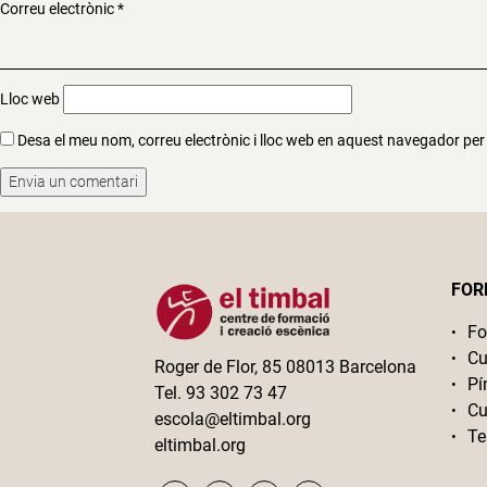
Correu electrònic
*
Lloc web
Desa el meu nom, correu electrònic i lloc web en aquest navegador pe
FOR
Fo
Cu
Roger de Flor, 85 08013 Barcelona
Pí
Tel. 93 302 73 47
Cu
escola@eltimbal.org
Te
eltimbal.org