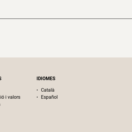
S
IDIOMES
Català
ió i valors
Español
a