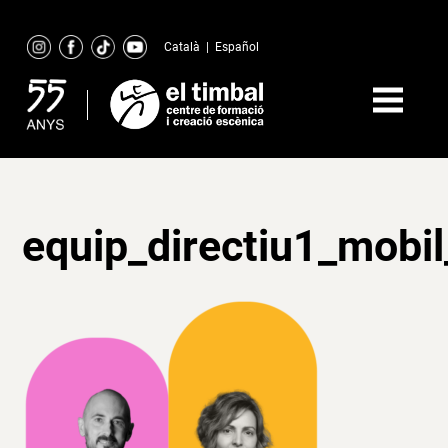
Skip
to
Català
|
Español
content
equip_directiu1_mobi