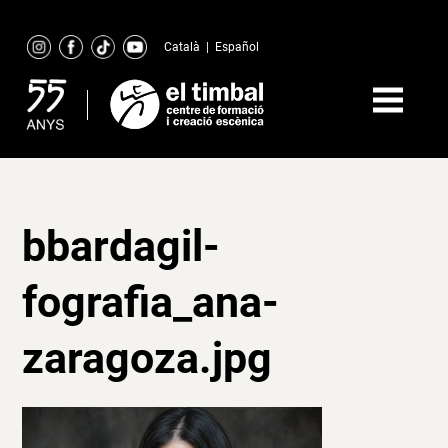
Skip
to
Català
|
Español
content
bbardagil-
fografia_ana-
zaragoza.jpg