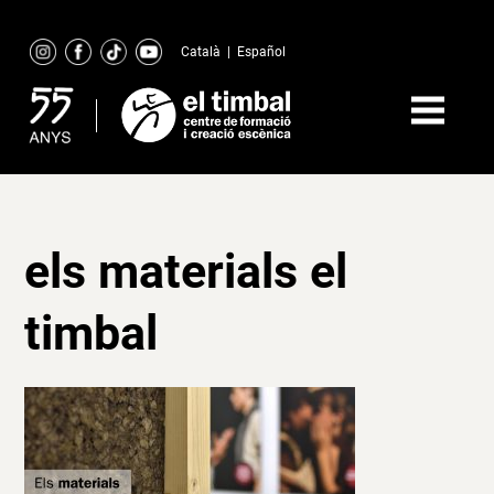
Skip
to
Català
|
Español
content
els materials el
timbal