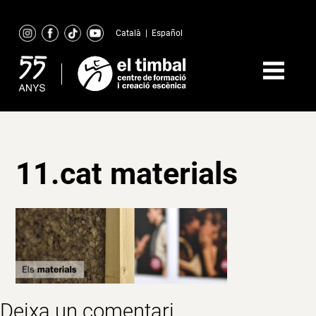
Skip
to
Català
|
Español
content
11.cat materials
Deixa un comentari