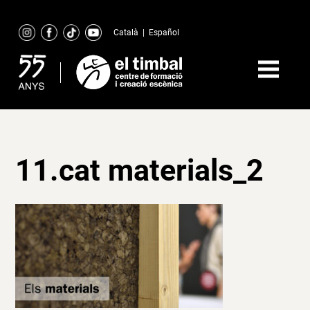
Skip
to
Català
|
Español
content
11.cat materials_2