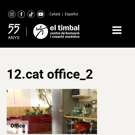
Skip
to
Català
|
Español
content
12.cat office_2