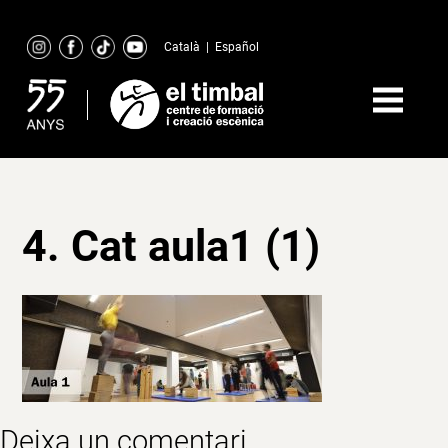
Skip
to
Català
|
Español
content
4. Cat aula1 (1)
Deixa un comentari