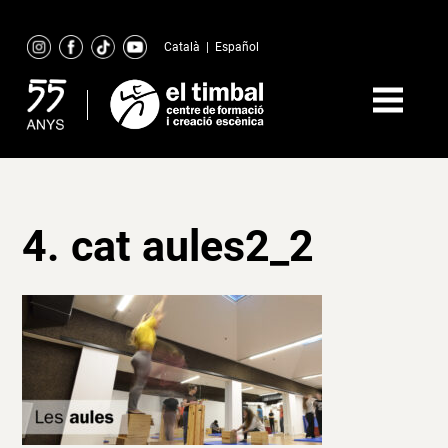
Skip
to
Català
|
Español
content
4. cat aules2_2